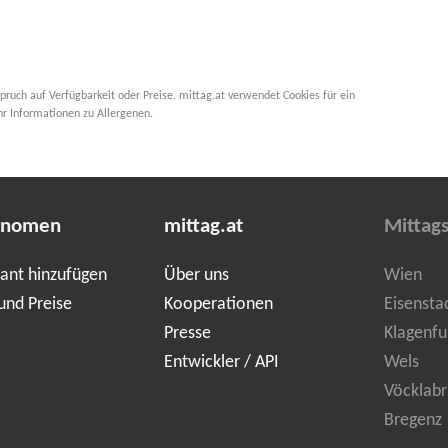
pruch auf Verfügbarkeit oder Preise. mittag.at verwendet Cookies für ein
hr Informationen zu Allergenen.
onomen
mittag.at
Mittag
ant hinzufügen
Über uns
Wien
und Preise
Kooperationen
Eisensta
Presse
Klagenfu
Entwickler / API
Wels
Vöcklabr
Bregenz