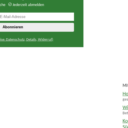
che
Jederzeit abmelden
ise: Datenschutz, Details, Widerruf)
Mi
Ho
ges
Wi
Bet
Ko
Sü