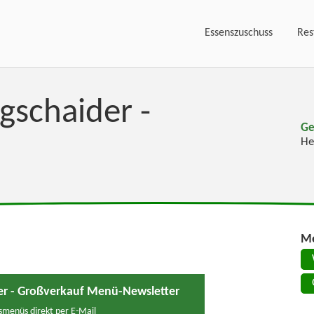
Essenszuschuss
Res
gschaider -
Ge
He
Me
der - Großverkauf Menü-Newsletter
menüs direkt per E-Mail