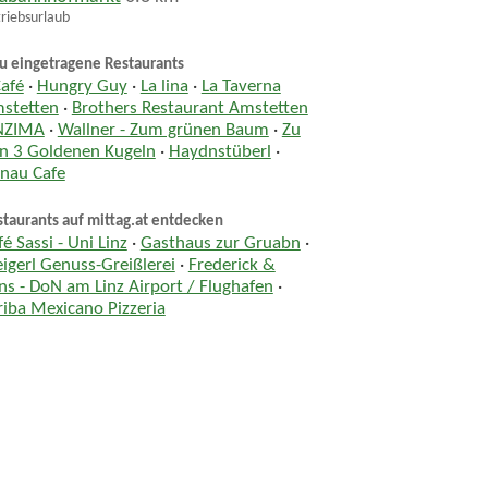
riebsurlaub
u eingetragene Restaurants
Café
·
Hungry Guy
·
La lina
·
La Taverna
stetten
·
Brothers Restaurant Amstetten
NZIMA
·
Wallner - Zum grünen Baum
·
Zu
n 3 Goldenen Kugeln
·
Haydnstüberl
·
nau Cafe
taurants auf mittag.at entdecken
fé Sassi - Uni Linz
·
Gasthaus zur Gruabn
·
eigerl Genuss-Greißlerei
·
Frederick &
ns - DoN am Linz Airport / Flughafen
·
riba Mexicano Pizzeria