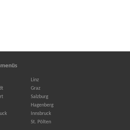
smenüs
Linz
dt
Graz
rt
Salzburg
Hagenberg
uck
Innsbruck
St. Pölten