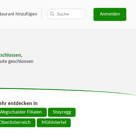
taurant hinzufügen
Anmelden
schlossen,
ute geschlossen
hr entdecken in
Wegschaider Filialen
Steyregg
Oberösterreich
Mühlviertel