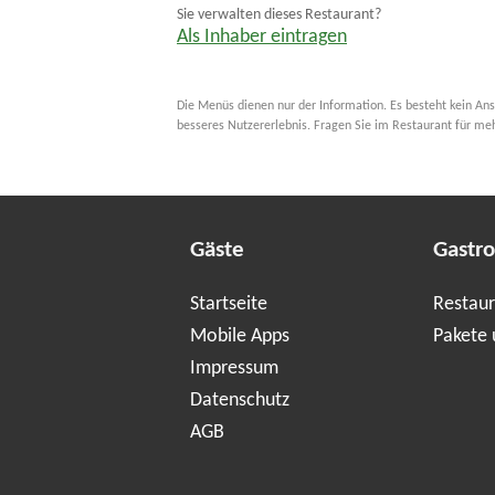
Sie verwalten dieses Restaurant?
Als Inhaber eintragen
Die Menüs dienen nur der Information. Es besteht kein Ans
besseres Nutzererlebnis. Fragen Sie im Restaurant für me
Gäste
Gastr
Startseite
Restaur
Mobile Apps
Pakete 
Impressum
Datenschutz
AGB