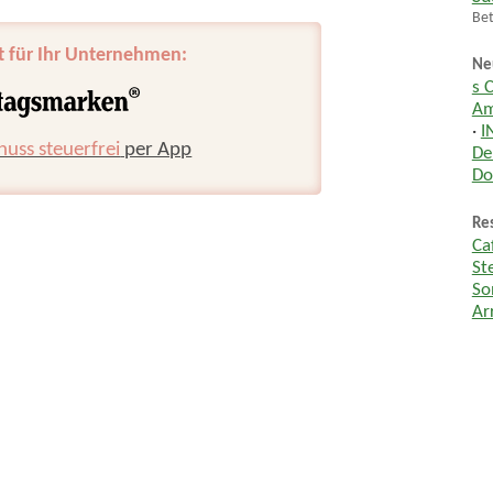
Bet
t für Ihr Unternehmen:
Ne
s 
Am
·
I
huss steuerfrei
per App
De
Do
Res
Ca
St
So
Ar