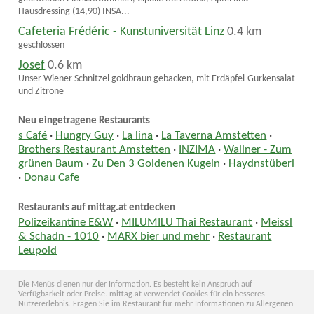
Hausdressing (14,90) INSA...
Cafeteria Frédéric - Kunstuniversität Linz
0.4 km
geschlossen
Josef
0.6 km
Unser Wiener Schnitzel goldbraun gebacken, mit Erdäpfel-Gurkensalat
und Zitrone
Neu eingetragene Restaurants
s Café
·
Hungry Guy
·
La lina
·
La Taverna Amstetten
·
Brothers Restaurant Amstetten
·
INZIMA
·
Wallner - Zum
grünen Baum
·
Zu Den 3 Goldenen Kugeln
·
Haydnstüberl
·
Donau Cafe
Restaurants auf mittag.at entdecken
Polizeikantine E&W
·
MILUMILU Thai Restaurant
·
Meissl
& Schadn - 1010
·
MARX bier und mehr
·
Restaurant
Leupold
Die Menüs dienen nur der Information. Es besteht kein Anspruch auf
Verfügbarkeit oder Preise. mittag.at verwendet Cookies für ein besseres
Nutzererlebnis. Fragen Sie im Restaurant für mehr Informationen zu Allergenen.