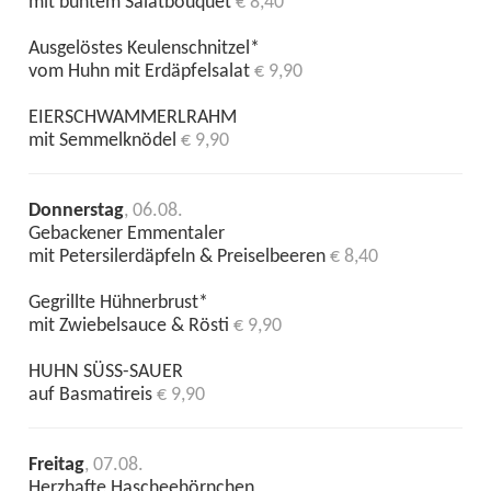
mit buntem Salatbouquet
€ 8,40
Ausgelöstes Keulenschnitzel*
vom Huhn mit Erdäpfelsalat
€ 9,90
EIERSCHWAMMERLRAHM
mit Semmelknödel
€ 9,90
Donnerstag
, 06.08.
Gebackener Emmentaler
mit Petersilerdäpfeln & Preiselbeeren
€ 8,40
Gegrillte Hühnerbrust*
mit Zwiebelsauce & Rösti
€ 9,90
HUHN SÜSS-SAUER
auf Basmatireis
€ 9,90
Freitag
, 07.08.
Herzhafte Hascheehörnchen