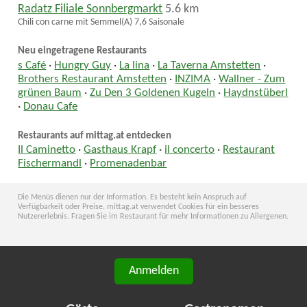
Radatz Filiale Sonnbergmarkt
5.6 km
Chili con carne mit Semmel(A) 7,6 Saisonale
Neu eingetragene Restaurants
s Café
·
Hungry Guy
·
La lina
·
La Taverna Amstetten
·
Brothers Restaurant Amstetten
·
INZIMA
·
Wallner - Zum
grünen Baum
·
Zu Den 3 Goldenen Kugeln
·
Haydnstüberl
·
Donau Cafe
Restaurants auf mittag.at entdecken
Il Caminetto
·
Gasthaus Krapf
·
il concerto
·
Restaurant
Fischermandl
·
Promenadenbar
Die Menüs dienen nur der Information. Es besteht kein Anspruch auf
Verfügbarkeit oder Preise. mittag.at verwendet Cookies für ein besseres
Nutzererlebnis. Fragen Sie im Restaurant für mehr Informationen zu Allergenen.
Anmelden