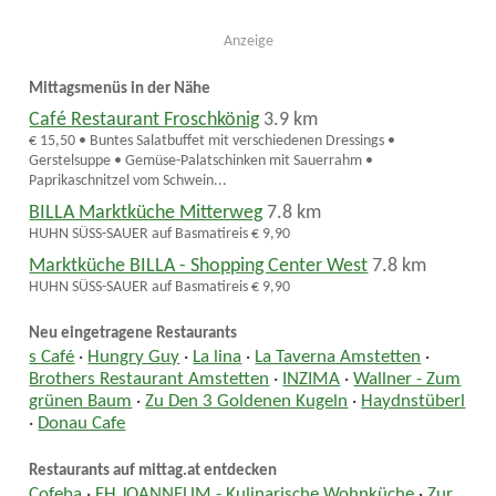
Anzeige
Mittagsmenüs in der Nähe
Café Restaurant Froschkönig
3.9 km
€ 15,50 • Buntes Salatbuffet mit verschiedenen Dressings •
Gerstelsuppe • Gemüse-Palatschinken mit Sauerrahm •
Paprikaschnitzel vom Schwein...
BILLA Marktküche Mitterweg
7.8 km
HUHN SÜSS-SAUER auf Basmatireis € 9,90
Marktküche BILLA - Shopping Center West
7.8 km
HUHN SÜSS-SAUER auf Basmatireis € 9,90
Neu eingetragene Restaurants
s Café
·
Hungry Guy
·
La lina
·
La Taverna Amstetten
·
Brothers Restaurant Amstetten
·
INZIMA
·
Wallner - Zum
grünen Baum
·
Zu Den 3 Goldenen Kugeln
·
Haydnstüberl
·
Donau Cafe
Restaurants auf mittag.at entdecken
Cofeba
·
FH JOANNEUM - Kulinarische Wohnküche
·
Zur