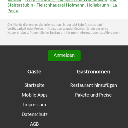
Steirerstub'n
·
Fleischhauerei Hofmann, Hollabrunn
·
La
Pasta
Die Menüs dienen nur der Information. Es besteht kein Anspruch auf
Verfügbarkeit oder Preise. mittag.at verwendet Cookies für ein besseres
Nutzererlebnis. Fragen Sie im Restaurant für mehr Informationen zu Allergenen.
Anmelden
Gäste
Gastronomen
Startseite
Restaurant hinzufügen
Mobile Apps
Pakete und Preise
Impressum
Datenschutz
AGB