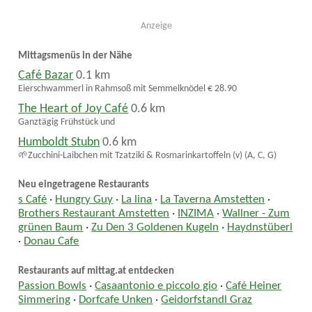
Anzeige
Mittagsmenüs in der Nähe
Café Bazar
0.1 km
Eierschwammerl in Rahmsoß mit Semmelknödel € 28.90
The Heart of Joy Café
0.6 km
Ganztägig Frühstück und
Humboldt Stubn
0.6 km
🌱Zucchini-Laibchen mit Tzatziki & Rosmarinkartoffeln (v) (A, C, G)
Neu eingetragene Restaurants
s Café
·
Hungry Guy
·
La lina
·
La Taverna Amstetten
·
Brothers Restaurant Amstetten
·
INZIMA
·
Wallner - Zum
grünen Baum
·
Zu Den 3 Goldenen Kugeln
·
Haydnstüberl
·
Donau Cafe
Restaurants auf mittag.at entdecken
Passion Bowls
·
Casaantonio e piccolo gio
·
Café Heiner
Simmering
·
Dorfcafe Unken
·
Geidorfstandl Graz