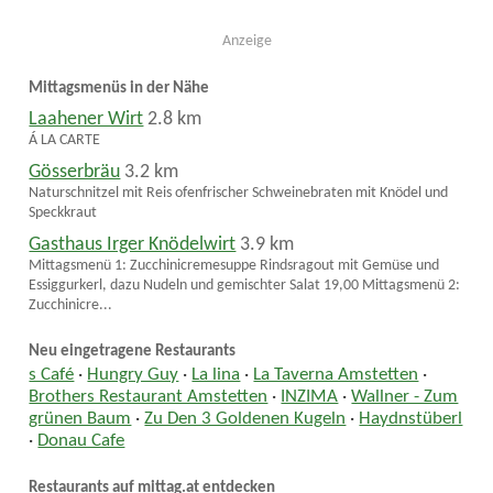
Anzeige
Mittagsmenüs in der Nähe
Laahener Wirt
2.8 km
Á LA CARTE
Gösserbräu
3.2 km
Naturschnitzel mit Reis ofenfrischer Schweinebraten mit Knödel und
Speckkraut
Gasthaus Irger Knödelwirt
3.9 km
Mittagsmenü 1: Zucchinicremesuppe Rindsragout mit Gemüse und
Essiggurkerl, dazu Nudeln und gemischter Salat 19,00 Mittagsmenü 2:
Zucchinicre...
Neu eingetragene Restaurants
s Café
·
Hungry Guy
·
La lina
·
La Taverna Amstetten
·
Brothers Restaurant Amstetten
·
INZIMA
·
Wallner - Zum
grünen Baum
·
Zu Den 3 Goldenen Kugeln
·
Haydnstüberl
·
Donau Cafe
Restaurants auf mittag.at entdecken