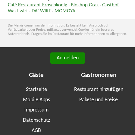
Café Restaurant Froschkönig
·
Bioshop Graz
·
Gasthof
Wastlwirt
·
DA' WIRT
·
MOMOYA
Die Menüs dienen nur der Information. Es besteht kein Anspruch auf
Verfügbarkeit oder Preise. mittag.at verwendet Cookies für ein besseres
Nutzererlebnis. Fragen Sie im Restaurant für mehr Informationen zu Allergenen.
Anmelden
Gäste
Gastronomen
Startseite
Restaurant hinzufügen
Mobile Apps
Pakete und Preise
Impressum
Datenschutz
AGB