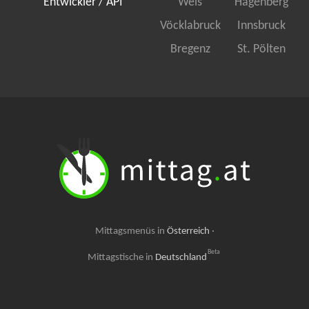
Entwickler / API
Wels
Hagenberg
Vöcklabruck
Innsbruck
Bregenz
St. Pölten
Mittagsmenüs in
Österreich
·
Beta
Mittagstische in
Deutschland