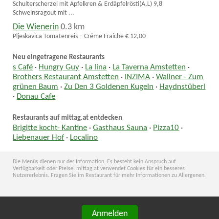
Schulterscherzel mit Apfelkren & Erdäpfelrösti(A,L) 9,8
Schweinsragout mit ...
Die Wienerin
0.3 km
Pljeskavica Tomatenreis – Créme Fraíche € 12,00
Neu eingetragene Restaurants
s Café
·
Hungry Guy
·
La lina
·
La Taverna Amstetten
·
Brothers Restaurant Amstetten
·
INZIMA
·
Wallner - Zum
grünen Baum
·
Zu Den 3 Goldenen Kugeln
·
Haydnstüberl
·
Donau Cafe
Restaurants auf mittag.at entdecken
Brigitte kocht- Kantine
·
Gasthaus Sauna
·
Pizza10
·
Liebenauer Hof
·
Localino
Die Menüs dienen nur der Information. Es besteht kein Anspruch auf
Verfügbarkeit oder Preise. mittag.at verwendet Cookies für ein besseres
Nutzererlebnis. Fragen Sie im Restaurant für mehr Informationen zu Allergenen.
Anmelden