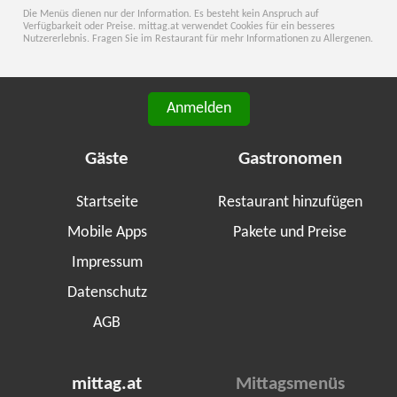
Die Menüs dienen nur der Information. Es besteht kein Anspruch auf
Verfügbarkeit oder Preise. mittag.at verwendet Cookies für ein besseres
Nutzererlebnis. Fragen Sie im Restaurant für mehr Informationen zu Allergenen.
Anmelden
Gäste
Gastronomen
Startseite
Restaurant hinzufügen
Mobile Apps
Pakete und Preise
Impressum
Datenschutz
AGB
mittag.at
Mittagsmenüs