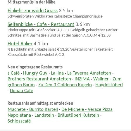
Mittagsmenüs in der Nähe
Einkehr zur wüdn Goass
3.5 km
Schweinsbraten Wildbraten Kalbsstelze Champignonsauce
Seitenblicke - Cafe - Restaurant
3.6 km
Rindersuppe mit Grießnockerl A,G,C,L Goldgelb gebackenes Pariser
Schnitzel mit Basmatireis und Salat der Saison A,C,G,M € 12,50
Hotel Anker
4.1 km
½ Backhuhn mit Erdäpfelsalat € 13,20 Vegetarischer Tagesteller:
Käsespätzle mit Röstzwiebel A,C,G,
Neu eingetragene Restaurants
s Café
·
Hungry Guy
·
La lina
·
La Taverna Amstetten
·
Brothers Restaurant Amstetten
·
INZIMA
·
Wallner - Zum
grünen Baum
·
Zu Den 3 Goldenen Kugeln
·
Haydnstüberl
·
Donau Cafe
Restaurants auf mittag.at entdecken
Machete - Burrito Kartell
·
De Michele - Verace Pizza
Napoletana
·
Landstein
·
Bräustüberl Kufstein
·
Schlosscafé