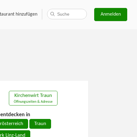
taurant hinzufügen
Anmelden
Kirchenwirt Traun
Öffnungszeiten & Adresse
entdecken in
rösterreich
Traun
rk Linz-Land