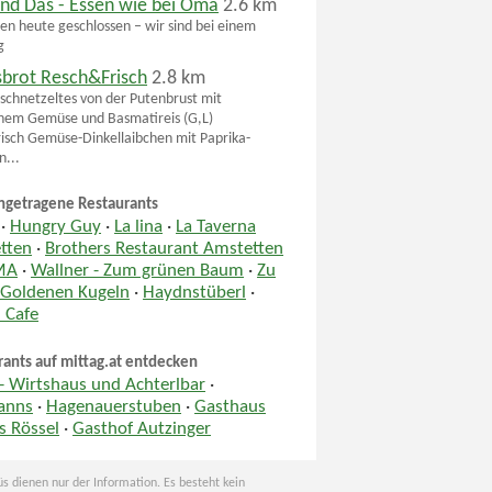
und Das - Essen wie bei Oma
2.6 km
en heute geschlossen – wir sind bei einem
g
sbrot Resch&Frisch
2.8 km
schnetzeltes von der Putenbrust mit
chem Gemüse und Basmatireis (G,L)
isch Gemüse-Dinkellaibchen mit Paprika-
...
ngetragene Restaurants
·
Hungry Guy
·
La lina
·
La Taverna
tten
·
Brothers Restaurant Amstetten
MA
·
Wallner - Zum grünen Baum
·
Zu
 Goldenen Kugeln
·
Haydnstüberl
·
 Cafe
rants auf mittag.at entdecken
- Wirtshaus und Achterlbar
·
anns
·
Hagenauerstuben
·
Gasthaus
s Rössel
·
Gasthof Autzinger
s dienen nur der Information. Es besteht kein