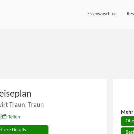
Essenszuschuss
Res
eiseplan
irt Traun, Traun
Mehr 
Teilen
Obe
itere Details
Bezi