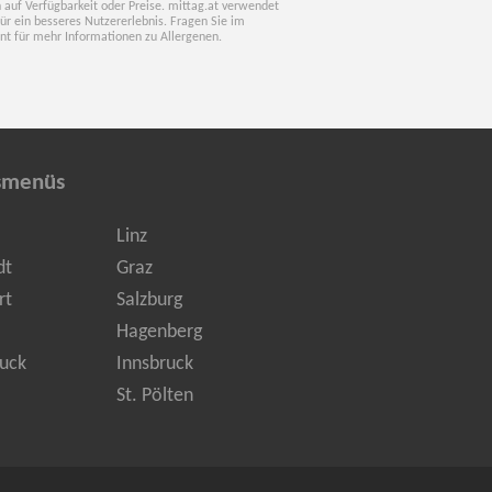
 auf Verfügbarkeit oder Preise. mittag.at verwendet
für ein besseres Nutzererlebnis. Fragen Sie im
nt für mehr Informationen zu Allergenen.
smenüs
Linz
dt
Graz
rt
Salzburg
Hagenberg
uck
Innsbruck
St. Pölten