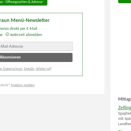
un - Öffnungszeiten & Adresse
Traun Menü-Newsletter
enüs direkt per E-Mail
he
Jederzeit abmelden
e: Datenschutz, Details, Widerruf)
tdeckt?
Problem melden
Mittag
Zellin
Spaghet
mit Spät
Landhen