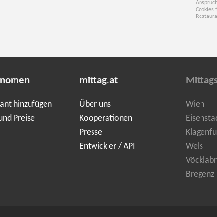
Anspruch
Cookies 
Restaura
onomen
mittag.at
Mittag
ant hinzufügen
Über uns
Wien
und Preise
Kooperationen
Eisensta
Presse
Klagenfu
Entwickler / API
Wels
Vöcklabr
Bregenz