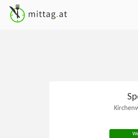
Sp
Kirchenw
We