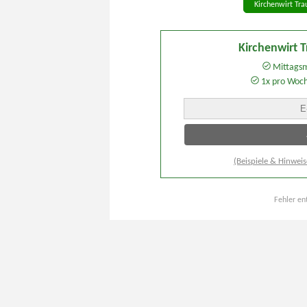
Kirchenwirt Tra
Kirchenwirt 
Mittagsm
1x pro Woc
(Beispiele & Hinweis
Fehler en