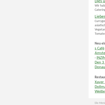
Dies 
Wir hab
Caterin
Liebe
Curryge
asiatis
Vegetar
Tomaten
Neu ei
s Café
Amste
·
INZI
Den 3
Donau
Restau
Xaver 
Dollm
Weiße
Die Menü