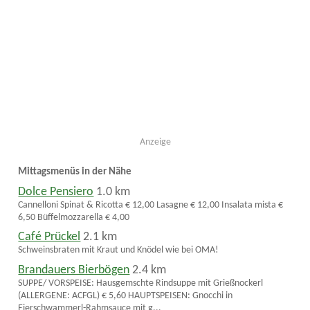
Anzeige
Mittagsmenüs in der Nähe
Dolce Pensiero
1.0 km
Cannelloni Spinat & Ricotta € 12,00 Lasagne € 12,00 Insalata mista €
6,50 Büffelmozzarella € 4,00
Café Prückel
2.1 km
Schweinsbraten mit Kraut und Knödel wie bei OMA!
Brandauers Bierbögen
2.4 km
SUPPE/ VORSPEISE: Hausgemschte Rindsuppe mit Grießnockerl
(ALLERGENE: ACFGL) € 5,60 HAUPTSPEISEN: Gnocchi in
Eierschwammerl-Rahmsauce mit g...