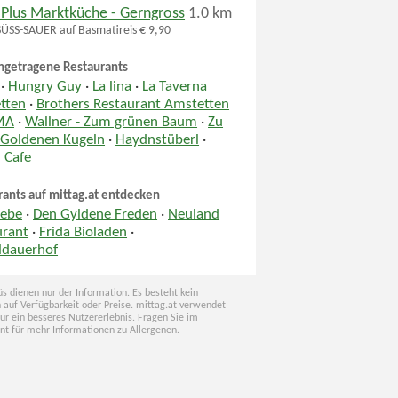
 Plus Marktküche - Gerngross
1.0 km
SS-SAUER auf Basmatireis € 9,90
ngetragene Restaurants
·
Hungry Guy
·
La lina
·
La Taverna
tten
·
Brothers Restaurant Amstetten
MA
·
Wallner - Zum grünen Baum
·
Zu
 Goldenen Kugeln
·
Haydnstüberl
·
 Cafe
rants auf mittag.at entdecken
iebe
·
Den Gyldene Freden
·
Neuland
urant
·
Frida Bioladen
·
ldauerhof
s dienen nur der Information. Es besteht kein
 auf Verfügbarkeit oder Preise. mittag.at verwendet
für ein besseres Nutzererlebnis. Fragen Sie im
nt für mehr Informationen zu Allergenen.