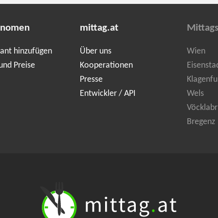
onomen
mittag.at
Mittag
ant hinzufügen
Über uns
Wien
und Preise
Kooperationen
Eisensta
Presse
Klagenfu
Entwickler / API
Wels
Vöcklabr
Bregenz