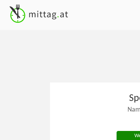
Sp
Nam
We