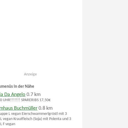
Anzeige
smenüs in der Nähe
ria Da Angelo
0.7 km
0 UHR!!!!!!! SPARERIBS 17,50€
mhaus Buchmüller
0.8 km
uppe L vegan Eierschwammerlgröstl mit 3
 L vegan Krautfleisch (Soja) mit Polenta und 3
 L F vegan