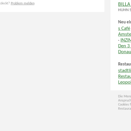
tdeckt?
Problem melden
BILLA
HUHN SÜ
Neu ei
s Café
Amste
·
INZI
Den 3
Donau
Restau
stadtl
Resta
Leopo
Die Menü
Anspruch
Cookies 
Restaura