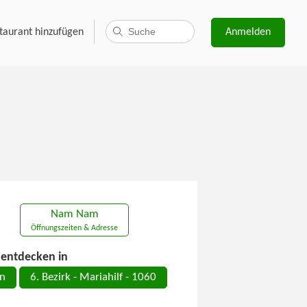
taurant hinzufügen
Anmelden
Nam Nam
Öffnungszeiten & Adresse
entdecken in
n
6. Bezirk - Mariahilf - 1060