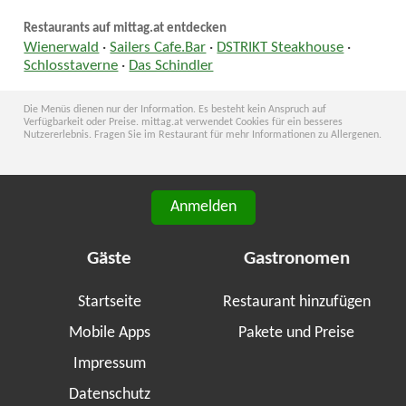
Restaurants auf mittag.at entdecken
Wienerwald
·
Sailers Cafe.Bar
·
DSTRIKT Steakhouse
·
Schlosstaverne
·
Das Schindler
Die Menüs dienen nur der Information. Es besteht kein Anspruch auf
Verfügbarkeit oder Preise. mittag.at verwendet Cookies für ein besseres
Nutzererlebnis. Fragen Sie im Restaurant für mehr Informationen zu Allergenen.
Anmelden
Gäste
Gastronomen
Startseite
Restaurant hinzufügen
Mobile Apps
Pakete und Preise
Impressum
Datenschutz