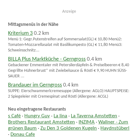
Anzeige
Mittagsmenüs in der Nähe
Kriterium 3
0.2 km
Menü 1: Gegr.Putenstreifen auf Sommersalat(GL) € 10,80 Menü2:
Tomaten-Mozzarellasalat mit Basilikumpesto (GL) € 11,80 Menü3:
Schweinsschnitz...
BILLA Plus Marktküche - Gerngross
0.4 km
Gebackener Emmentaler mit Petersilerdäpfeln & Preiselbeeren € 8,40
Gegrillte Hühnerbrust* mit Zwiebelsauce & Rösti € 9,90 HUHN SÜSS-
SAUER ...
Brandauer im Gerngross
0.4 km
SUPPE: Eierschwammerlcremesuppe (Allergene: AGLO) HAUPTSPEISE:
2 Spiegeleier mit Cremespinat und Rösti (Allergene: ACGL)
Neu eingetragene Restaurants
s Café
·
Hungry Guy
·
La lina
·
La Taverna Amstetten
·
Brothers Restaurant Amstetten
·
INZIMA
·
Wallner - Zum
grünen Baum
·
Zu Den 3 Goldenen Kugeln
·
Haydnstüberl
·
Donau Cafe