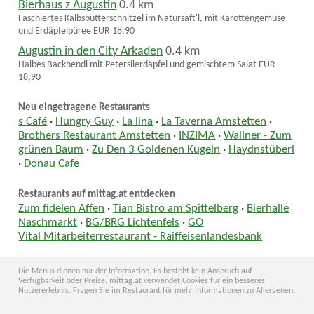
Bierhaus z Augustin
0.4 km
Faschiertes Kalbsbutterschnitzel im Natursaft'l, mit Karottengemüse
und Erdäpfelpüree EUR 18,90
Augustin in den City Arkaden
0.4 km
Halbes Backhendl mit Petersilerdäpfel und gemischtem Salat EUR
18,90
Neu eingetragene Restaurants
s Café
·
Hungry Guy
·
La lina
·
La Taverna Amstetten
·
Brothers Restaurant Amstetten
·
INZIMA
·
Wallner - Zum
grünen Baum
·
Zu Den 3 Goldenen Kugeln
·
Haydnstüberl
·
Donau Cafe
Restaurants auf mittag.at entdecken
Zum fidelen Affen
·
Tian Bistro am Spittelberg
·
Bierhalle
Naschmarkt
·
BG/BRG Lichtenfels
·
GO
Vital Mitarbeiterrestaurant - Raiffeisenlandesbank
Die Menüs dienen nur der Information. Es besteht kein Anspruch auf
Verfügbarkeit oder Preise. mittag.at verwendet Cookies für ein besseres
Nutzererlebnis. Fragen Sie im Restaurant für mehr Informationen zu Allergenen.