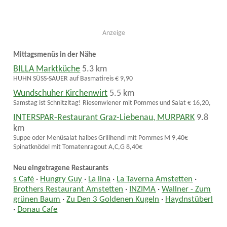
Anzeige
Mittagsmenüs in der Nähe
BILLA Marktküche
5.3 km
HUHN SÜSS-SAUER auf Basmatireis € 9,90
Wundschuher Kirchenwirt
5.5 km
Samstag ist Schnitzltag! Riesenwiener mit Pommes und Salat € 16,20,
INTERSPAR-Restaurant Graz-Liebenau, MURPARK
9.8
km
Suppe oder Menüsalat halbes Grillhendl mit Pommes M 9,40€
Spinatknödel mit Tomatenragout A,C,G 8,40€
Neu eingetragene Restaurants
s Café
·
Hungry Guy
·
La lina
·
La Taverna Amstetten
·
Brothers Restaurant Amstetten
·
INZIMA
·
Wallner - Zum
grünen Baum
·
Zu Den 3 Goldenen Kugeln
·
Haydnstüberl
·
Donau Cafe