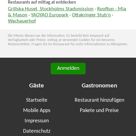
Restaurants auf mittag.at entdecken
Grillska Huset, Stockholms Stadsmission
·
Rooftop - Mia
& Mason
·
YAOYAO Europark
·
Ottakringer Stub'n
·
Wachauerhof
Die Menüs dienen nur der Information. Es besteht kein Anspruch auf
Verfügbarkeit oder Preise. mittag.at verwendet Cookies für ein besseres
Nutzererlebnis. Fragen Sie im Restaurant für mehr Informationen zu Allergenen.
Anmelden
Gäste
Gastronomen
Startseite
Restaurant hinzufügen
Mobile Apps
Pakete und Preise
Impressum
Datenschutz