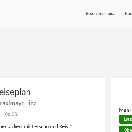
Essenszuschuss
Res
eiseplan
raxlmayr, Linz
Mehr 
. - 06.08.
Lan
berbacken, mit Letscho und Reis
€
Obe