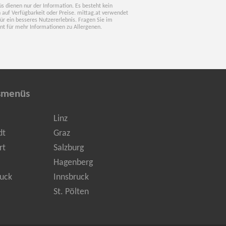
s dienen nur der Information. Es besteht kein
 auf Verfügbarkeit oder Preise. mittag.at verwendet
für ein besseres Nutzererlebnis. Fragen Sie im
nt für mehr Informationen zu Allergenen.
smenüs
Linz
dt
Graz
rt
Salzburg
Hagenberg
uck
Innsbruck
St. Pölten