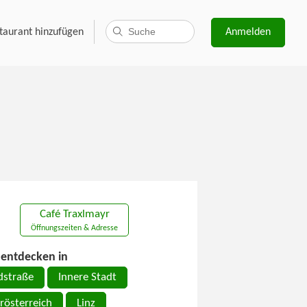
taurant hinzufügen
Anmelden
Café Traxlmayr
Öffnungszeiten & Adresse
entdecken in
dstraße
Innere Stadt
rösterreich
Linz