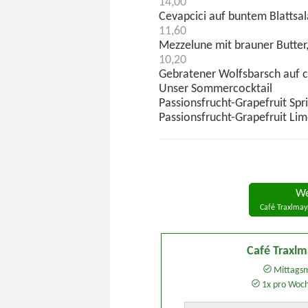
14,00
Cevapcici auf buntem Blattsal
11,60
Mezzelune mit brauner Butter
10,20
Gebratener Wolfsbarsch auf c
Unser Sommercocktail
Passionsfrucht-Grapefruit Spr
Passionsfrucht-Grapefruit Limo
We
Café Traxlmay
Café Traxl
Mittagsm
1x pro Woc