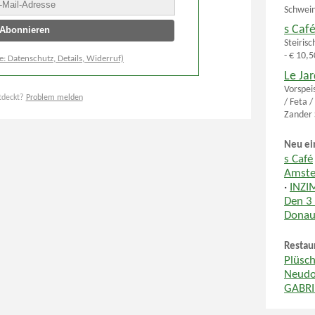
Schwein
s Caf
Steirisc
- € 10,5
e: Datenschutz, Details, Widerruf)
Le Jar
Vorspei
tdeckt?
Problem melden
/ Feta 
Zander 
Neu ei
s Café
Amste
·
INZI
Den 3
Donau
Restau
Plüsc
Neudo
GABR