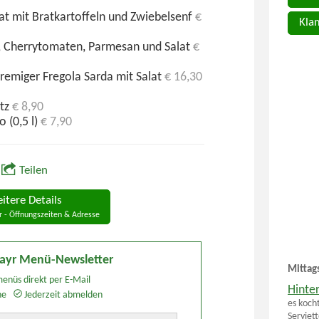
at mit Bratkartoffeln und Zwiebelsenf
€
Kla
, Cherrytomaten, Parmesan und Salat
€
remiger Fregola Sarda mit Salat
€ 16,30
itz
€ 8,90
 (0,5 l)
€ 7,90
Teilen
itere Details
r - Öffnungszeiten & Adresse
mayr Menü-Newsletter
Mittag
enüs direkt per E-Mail
Hinte
he
Jederzeit abmelden
es koch
Serviet