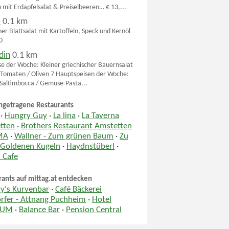
 mit Erdapfelsalat & Preiselbeeren… € 13,...
é
0.1 km
her Blattsalat mit Kartoffeln, Speck und Kernöl
0
din
0.1 km
se der Woche: Kleiner griechischer Bauernsalat
/ Tomaten / Oliven 7 Hauptspeisen der Woche:
Saltimbocca / Gemüse-Pasta...
ngetragene Restaurants
·
Hungry Guy
·
La lina
·
La Taverna
tten
·
Brothers Restaurant Amstetten
MA
·
Wallner - Zum grünen Baum
·
Zu
 Goldenen Kugeln
·
Haydnstüberl
·
 Cafe
rants auf mittag.at entdecken
hy's Kurvenbar
·
Café Bäckerei
rfer - Attnang Puchheim
·
Hotel
IUM
·
Balance Bar
·
Pension Central