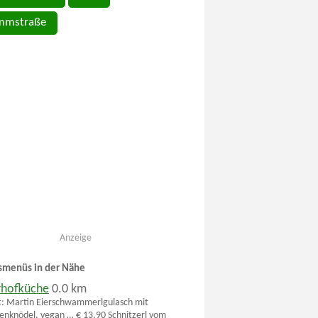
mmstraße
Anzeige
smenüs in der Nähe
rhofküche
0.0 km
t: Martin Eierschwammerlgulasch mit
tenknödel, vegan … € 13,90 Schnitzerl vom