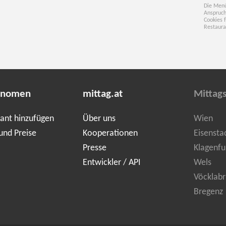
Die Menü
Anspruch
Cookies 
Restaura
onomen
mittag.at
Mittag
ant hinzufügen
Über uns
Wien
und Preise
Kooperationen
Eisensta
Presse
Klagenfu
Entwickler / API
Wels
Vöcklabr
Bregenz