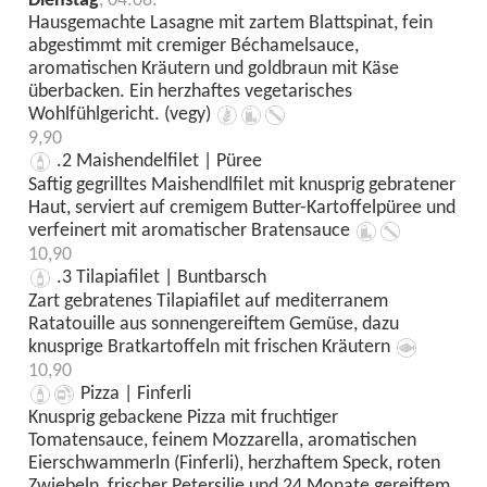
Dienstag
, 04.08.
Hausgemachte Lasagne mit zartem Blattspinat, fein
abgestimmt mit cremiger Béchamelsauce,
aromatischen Kräutern und goldbraun mit Käse
überbacken. Ein herzhaftes vegetarisches
Wohlfühlgericht. (vegy)
9,90
.2 Maishendelfilet | Püree
Saftig gegrilltes Maishendlfilet mit knusprig gebratener
Haut, serviert auf cremigem Butter-Kartoffelpüree und
verfeinert mit aromatischer Bratensauce
10,90
.3 Tilapiafilet | Buntbarsch
Zart gebratenes Tilapiafilet auf mediterranem
Ratatouille aus sonnengereiftem Gemüse, dazu
knusprige Bratkartoffeln mit frischen Kräutern
10,90
Pizza | Finferli
Knusprig gebackene Pizza mit fruchtiger
Tomatensauce, feinem Mozzarella, aromatischen
Eierschwammerln (Finferli), herzhaftem Speck, roten
Zwiebeln, frischer Petersilie und 24 Monate gereiftem