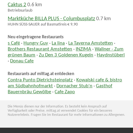
Caktus 2
0.6 km
Betriebsurlaub
Marktküche BILLA PLUS - Columbusplatz
0.7 km
HUHN SÜSS-SAUER auf Basmatireis € 9,90
Neu eingetragene Restaurants
s Café
·
Hungry Guy
·
La lina
·
La Taverna Amstetten
·
Brothers Restaurant Amstetten
·
INZIMA
·
Wallner - Zum
grünen Baum
·
Zu Den 3 Goldenen Kugeln
·
Haydnstüberl
·
Donau Cafe
Restaurants auf mittag.at entdecken
Contra Punto Dietrichsteinplatz
·
Kowalski cafe & bistro
am Südbahnhofmarkt
·
Dornacher Stub'n
·
Gasthof
Bauernbräu Gewölbe
·
Cafe Zapo
Die Menüs dienen nur der Information. Es besteht kein Anspruch auf
Verfügbarkeit oder Preise. mittag.at verwendet Cookies für ein besseres
Nutzererlebnis. Fragen Sie im Restaurant für mehr Informationen zu Allergenen.