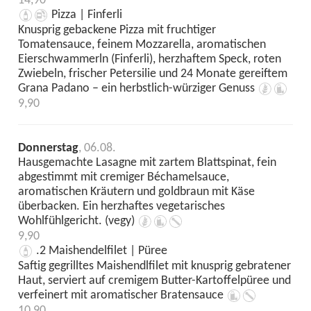
14,90
Pizza | Finferli
Knusprig gebackene Pizza mit fruchtiger
Tomatensauce, feinem Mozzarella, aromatischen
Eierschwammerln (Finferli), herzhaftem Speck, roten
Zwiebeln, frischer Petersilie und 24 Monate gereiftem
Grana Padano – ein herbstlich-würziger Genuss
9,90
Donnerstag
, 06.08.
Hausgemachte Lasagne mit zartem Blattspinat, fein
abgestimmt mit cremiger Béchamelsauce,
aromatischen Kräutern und goldbraun mit Käse
überbacken. Ein herzhaftes vegetarisches
Wohlfühlgericht. (vegy)
9,90
.2 Maishendelfilet | Püree
Saftig gegrilltes Maishendlfilet mit knusprig gebratener
Haut, serviert auf cremigem Butter-Kartoffelpüree und
verfeinert mit aromatischer Bratensauce
10,90