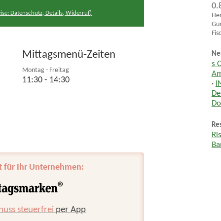
0.
ise: Datenschutz, Details, Widerruf)
Her
Gur
Fis
Mittagsmenü-Zeiten
Ne
s 
Montag - Freitag
Am
11:30 - 14:30
·
I
De
Do
Res
Ri
Ba
t für Ihr Unternehmen:
huss steuerfrei
per App