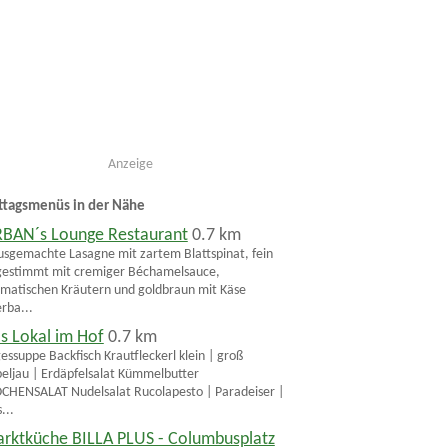
Anzeige
ttagsmenüs in der Nähe
BAN´s Lounge Restaurant
0.7 km
sgemachte Lasagne mit zartem Blattspinat, fein
estimmt mit cremiger Béchamelsauce,
matischen Kräutern und goldbraun mit Käse
rba...
s Lokal im Hof
0.7 km
essuppe Backfisch Krautfleckerl klein | groß
eljau | Erdäpfelsalat Kümmelbutter
HENSALAT Nudelsalat Rucolapesto | Paradeiser |
...
rktküche BILLA PLUS - Columbusplatz