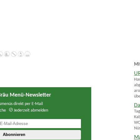
Mi
UR
Hau
abg
aro
räu Menü-Newsletter
übe
menüs direkt per E-Mail
Da
che
Jederzeit abmelden
Tag
Kab
WOC
Nüs
Ma