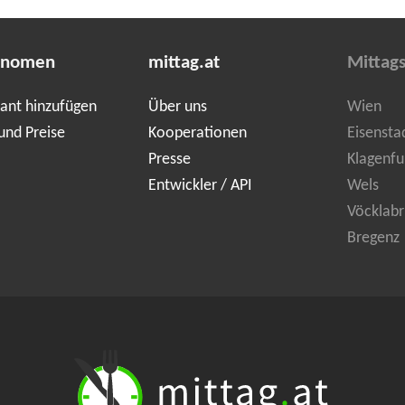
onomen
mittag.at
Mittag
ant hinzufügen
Über uns
Wien
und Preise
Kooperationen
Eisensta
Presse
Klagenfu
Entwickler / API
Wels
Vöcklabr
Bregenz