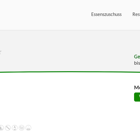
Essenszuschuss
Res
Ge
bi
Me