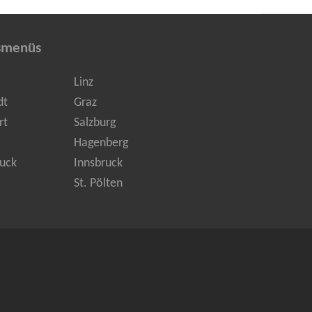
smenüs
Linz
dt
Graz
rt
Salzburg
Hagenberg
uck
Innsbruck
St. Pölten