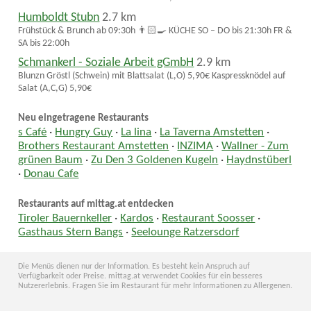
Humboldt Stubn
2.7 km
Frühstück & Brunch ab 09:30h 👨🏻‍🍳 KÜCHE SO – DO bis 21:30h FR &
SA bis 22:00h
Schmankerl - Soziale Arbeit gGmbH
2.9 km
Blunzn Gröstl (Schwein) mit Blattsalat (L,O) 5,90€ Kaspressknödel auf
Salat (A,C,G) 5,90€
Neu eingetragene Restaurants
s Café
·
Hungry Guy
·
La lina
·
La Taverna Amstetten
·
Brothers Restaurant Amstetten
·
INZIMA
·
Wallner - Zum
grünen Baum
·
Zu Den 3 Goldenen Kugeln
·
Haydnstüberl
·
Donau Cafe
Restaurants auf mittag.at entdecken
Tiroler Bauernkeller
·
Kardos
·
Restaurant Soosser
·
Gasthaus Stern Bangs
·
Seelounge Ratzersdorf
Die Menüs dienen nur der Information. Es besteht kein Anspruch auf
Verfügbarkeit oder Preise. mittag.at verwendet Cookies für ein besseres
Nutzererlebnis. Fragen Sie im Restaurant für mehr Informationen zu Allergenen.