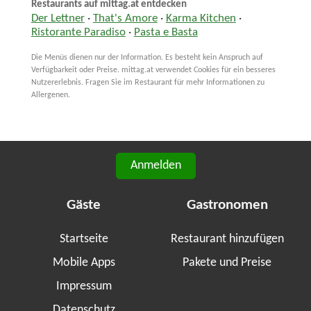
Restaurants auf mittag.at entdecken
Der Lettner
·
That's Amore
·
Karma Kitchen
·
Ristorante Paradiso
·
Pasta e Basta
Die Menüs dienen nur der Information. Es besteht kein Anspruch auf
Verfügbarkeit oder Preise. mittag.at verwendet Cookies für ein besseres
Nutzererlebnis. Fragen Sie im Restaurant für mehr Informationen zu
Allergenen.
Anmelden
Gäste
Gastronomen
Startseite
Restaurant hinzufügen
Mobile Apps
Pakete und Preise
Impressum
Datenschutz