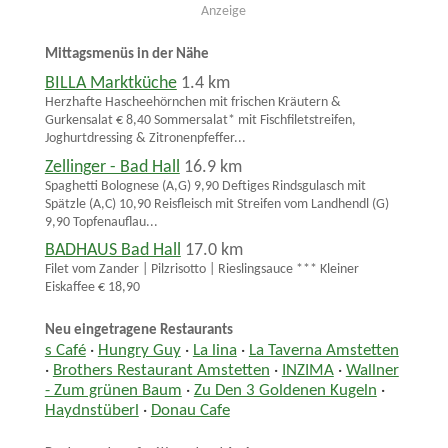
Anzeige
Mittagsmenüs in der Nähe
BILLA Marktküche
1.4 km
Herzhafte Hascheehörnchen mit frischen Kräutern &
Gurkensalat € 8,40 Sommersalat* mit Fischfiletstreifen,
Joghurtdressing & Zitronenpfeffer...
Zellinger - Bad Hall
16.9 km
Spaghetti Bolognese (A,G) 9,90 Deftiges Rindsgulasch mit
Spätzle (A,C) 10,90 Reisfleisch mit Streifen vom Landhendl (G)
9,90 Topfenauflau...
BADHAUS Bad Hall
17.0 km
Filet vom Zander | Pilzrisotto | Rieslingsauce *** Kleiner
Eiskaffee € 18,90
Neu eingetragene Restaurants
s Café
·
Hungry Guy
·
La lina
·
La Taverna Amstetten
·
Brothers Restaurant Amstetten
·
INZIMA
·
Wallner
- Zum grünen Baum
·
Zu Den 3 Goldenen Kugeln
·
Haydnstüberl
·
Donau Cafe