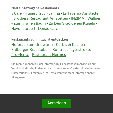
Neu eingetragene Restaurants
s Café
·
Hungry Guy
·
La lina
·
La Taverna Amstetten
·
Brothers Restaurant Amstetten
·
INZIMA
·
Wallner
- Zum grünen Baum
·
Zu Den 3 Goldenen Kugeln
·
Haydnstüberl
·
Donau Cafe
Restaurants auf mittag.at entdecken
Hofbräu zum Lindwurm
·
Kürbis & Kuchen
·
Erdberger Braustuben
·
Kontrast Tagesstruktur -
ProMente
·
Restaurant Hermes
Die Menüs dienen nur der Information. Es besteht kein Anspruch auf
Verfügbarkeit oder Preise. mittag.at verwendet Cookies für ein besseres
Nutzererlebnis. Fragen Sie im Restaurant für mehr Informationen zu
Allergenen.
Anmelden