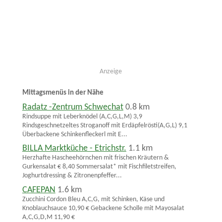
Anzeige
Mittagsmenüs in der Nähe
Radatz -Zentrum Schwechat
0.8 km
Rindsuppe mit Leberknödel (A,C,G,L,M) 3,9
Rindsgeschnetzeltes Stroganoff mit Erdäpfelrösti(A,G,L) 9,1
Überbackene Schinkenfleckerl mit E...
BILLA Marktküche - Etrichstr.
1.1 km
Herzhafte Hascheehörnchen mit frischen Kräutern &
Gurkensalat € 8,40 Sommersalat* mit Fischfiletstreifen,
Joghurtdressing & Zitronenpfeffer...
CAFEPAN
1.6 km
Zucchini Cordon Bleu A,C,G, mit Schinken, Käse und
Knoblauchsauce 10,90 € Gebackene Scholle mit Mayosalat
A,C,G,D,M 11,90 €