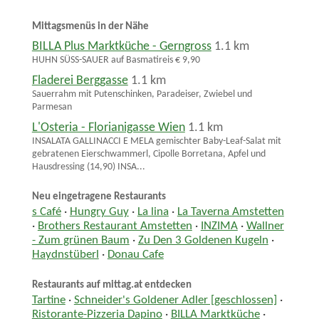
Mittagsmenüs in der Nähe
BILLA Plus Marktküche - Gerngross
1.1 km
HUHN SÜSS-SAUER auf Basmatireis € 9,90
Fladerei Berggasse
1.1 km
Sauerrahm mit Putenschinken, Paradeiser, Zwiebel und
Parmesan
L'Osteria - Florianigasse Wien
1.1 km
INSALATA GALLINACCI E MELA gemischter Baby-Leaf-Salat mit
gebratenen Eierschwammerl, Cipolle Borretana, Apfel und
Hausdressing (14,90) INSA...
Neu eingetragene Restaurants
s Café
·
Hungry Guy
·
La lina
·
La Taverna Amstetten
·
Brothers Restaurant Amstetten
·
INZIMA
·
Wallner
- Zum grünen Baum
·
Zu Den 3 Goldenen Kugeln
·
Haydnstüberl
·
Donau Cafe
Restaurants auf mittag.at entdecken
Tartine
·
Schneider's Goldener Adler [geschlossen]
·
Ristorante-Pizzeria Dapino
·
BILLA Marktküche
·