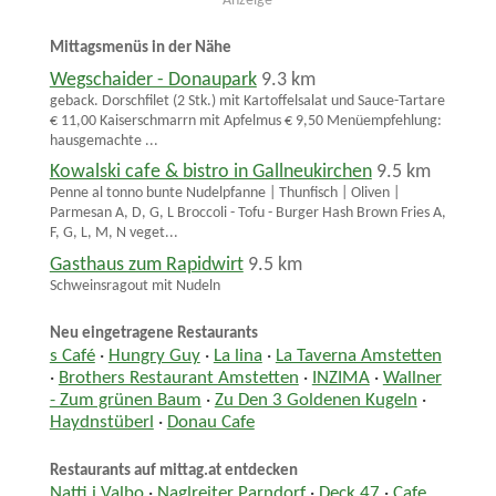
Anzeige
Mittagsmenüs in der Nähe
Wegschaider - Donaupark
9.3 km
geback. Dorschfilet (2 Stk.) mit Kartoffelsalat und Sauce-Tartare
€ 11,00 Kaiserschmarrn mit Apfelmus € 9,50 Menüempfehlung:
hausgemachte ...
Kowalski cafe & bistro in Gallneukirchen
9.5 km
Penne al tonno bunte Nudelpfanne | Thunfisch | Oliven |
Parmesan A, D, G, L Broccoli - Tofu - Burger Hash Brown Fries A,
F, G, L, M, N veget...
Gasthaus zum Rapidwirt
9.5 km
Schweinsragout mit Nudeln
Neu eingetragene Restaurants
s Café
·
Hungry Guy
·
La lina
·
La Taverna Amstetten
·
Brothers Restaurant Amstetten
·
INZIMA
·
Wallner
- Zum grünen Baum
·
Zu Den 3 Goldenen Kugeln
·
Haydnstüberl
·
Donau Cafe
Restaurants auf mittag.at entdecken
Natti i Valbo
·
Naglreiter Parndorf
·
Deck 47
·
Cafe