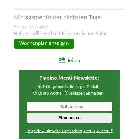
Mittagsmenüs der
nächsten Tage
Freitag, 07. August:
Halbes Grillhendl mit Erbsenreis und Salat
Wochenplan anzeigen
Teilen
Pianino Menü-Newsletter
Mittagsmenüs direkt per E-Mail
1x pro Woche
Jederzeit abmelden
(Beispiele & Hinweise: Datenschutz, Details, Widerruf)