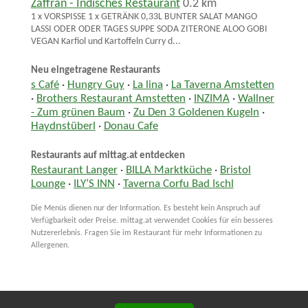
Zaffran - Indisches Restaurant
0.2 km
1 x VORSPISSE 1 x GETRÄNK 0,33L BUNTER SALAT MANGO
LASSI ODER ODER TAGES SUPPE SODA ZITERONE ALOO GOBI
VEGAN Karfiol und Kartoffeln Curry d...
Neu eingetragene Restaurants
s Café
·
Hungry Guy
·
La lina
·
La Taverna Amstetten
·
Brothers Restaurant Amstetten
·
INZIMA
·
Wallner
- Zum grünen Baum
·
Zu Den 3 Goldenen Kugeln
·
Haydnstüberl
·
Donau Cafe
Restaurants auf mittag.at entdecken
Restaurant Langer
·
BILLA Marktküche
·
Bristol
Lounge
·
ILY’S INN
·
Taverna Corfu Bad Ischl
Die Menüs dienen nur der Information. Es besteht kein Anspruch auf
Verfügbarkeit oder Preise. mittag.at verwendet Cookies für ein besseres
Nutzererlebnis. Fragen Sie im Restaurant für mehr Informationen zu
Allergenen.