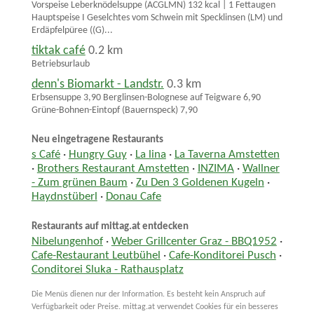
Vorspeise Leberknödelsuppe (ACGLMN) 132 kcal | 1 Fettaugen
Hauptspeise I Geselchtes vom Schwein mit Specklinsen (LM) und
Erdäpfelpüree ((G)...
tiktak café
0.2 km
Betriebsurlaub
denn's Biomarkt - Landstr.
0.3 km
Erbsensuppe 3,90 Berglinsen-Bolognese auf Teigware 6,90
Grüne-Bohnen-Eintopf (Bauernspeck) 7,90
Neu eingetragene Restaurants
s Café
·
Hungry Guy
·
La lina
·
La Taverna Amstetten
·
Brothers Restaurant Amstetten
·
INZIMA
·
Wallner
- Zum grünen Baum
·
Zu Den 3 Goldenen Kugeln
·
Haydnstüberl
·
Donau Cafe
Restaurants auf mittag.at entdecken
Nibelungenhof
·
Weber Grillcenter Graz - BBQ1952
·
Cafe-Restaurant Leutbühel
·
Cafe-Konditorei Pusch
·
Conditorei Sluka - Rathausplatz
Die Menüs dienen nur der Information. Es besteht kein Anspruch auf
Verfügbarkeit oder Preise. mittag.at verwendet Cookies für ein besseres