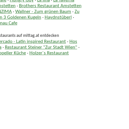
Café
·
Hungry Guy
·
La lina
·
La Taverna
stetten
·
Brothers Restaurant Amstetten
NZIMA
·
Wallner - Zum grünen Baum
·
Zu
n 3 Goldenen Kugeln
·
Haydnstüberl
·
nau Cafe
taurants auf mittag.at entdecken
rcado - Latin inspired Restaurant
·
Hos
a
·
Restaurant Steiner "Zur Stadt Wien"
·
opeller Küche
·
Holzer´s Restaurant