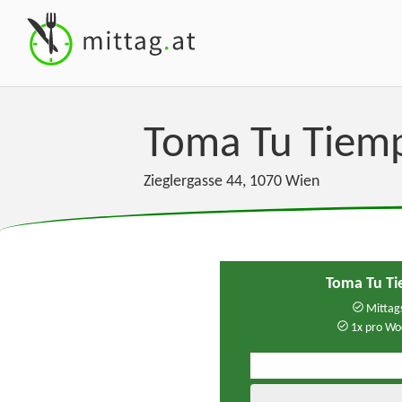
Toma Tu Tie
Zieglergasse 44
,
1070
Wien
Toma Tu T
Mittags
1x pro Wo