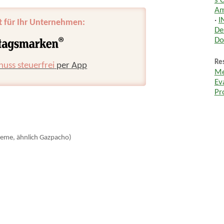
s 
Am
·
I
t für Ihr Unternehmen:
De
Do
Res
huss steuerfrei
per App
Me
Ev
Pr
eme, ähnlich Gazpacho)