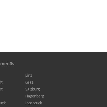
smenüs
Linz
dt
Graz
rt
Salzburg
Hagenberg
uck
Innsbruck