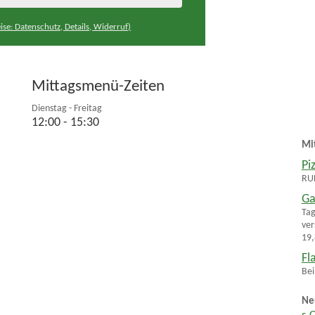
ise: Datenschutz, Details, Widerruf)
Mittagsmenü-Zeiten
Dienstag - Freitag
12:00 - 15:30
Mi
Pi
RU
Ga
Tag
ver
19,
Fl
Bei
Ne