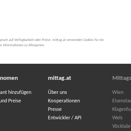
pruch auf Verfügbarkeit oder Preise. mittag.at verwendet Cookies für ein
hr Informationen zu Allergenen.
onomen
mittag.at
Mittag
ant hinzufügen
Über uns
Wien
und Preise
Kooperationen
Eisensta
Presse
Klagenfu
Entwickler / API
Wels
Vöcklabr