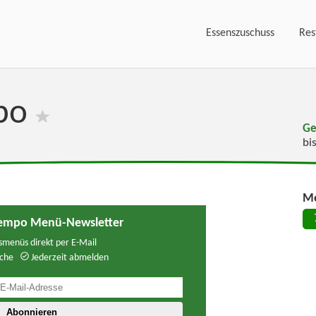
Essenszuschuss
Res
mpo
Ge
bi
Me
iempo Menü-Newsletter
menüs direkt per E-Mail
che
Jederzeit abmelden