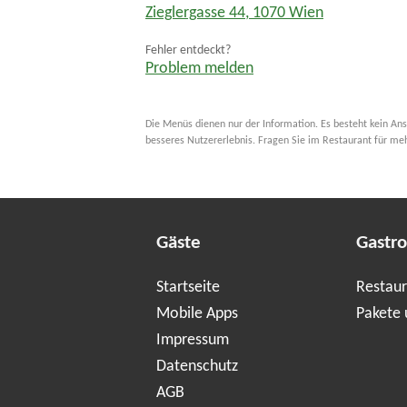
Zieglergasse 44
,
1070
Wien
Fehler entdeckt?
Problem melden
Die Menüs dienen nur der Information. Es besteht kein Ans
besseres Nutzererlebnis. Fragen Sie im Restaurant für me
Gäste
Gastr
Startseite
Restaur
Mobile Apps
Pakete 
Impressum
Datenschutz
AGB