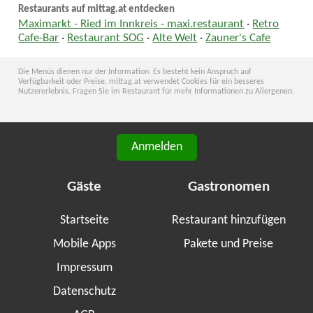
Restaurants auf mittag.at entdecken
Maximarkt - Ried im Innkreis - maxi.restaurant
·
Retro
Cafe-Bar
·
Restaurant SOG
·
Alte Welt
·
Zauner's Cafe
Die Menüs dienen nur der Information. Es besteht kein Anspruch auf
Verfügbarkeit oder Preise. mittag.at verwendet Cookies für ein besseres
Nutzererlebnis. Fragen Sie im Restaurant für mehr Informationen zu Allergenen.
Anmelden
Gäste
Gastronomen
Startseite
Restaurant hinzufügen
Mobile Apps
Pakete und Preise
Impressum
Datenschutz