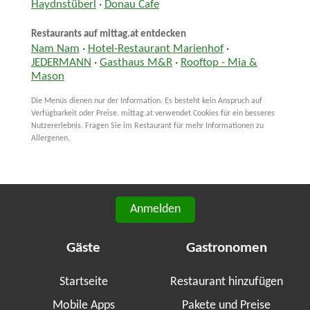
Haydnstüberl
·
Donau Cafe
Restaurants auf mittag.at entdecken
Nam Nam
·
Hotel-Restaurant Marienhof
·
JEDERMANN
·
Gasthaus M&R
·
Rooftop - Mia &
Mason
Die Menüs dienen nur der Information. Es besteht kein Anspruch auf
Verfügbarkeit oder Preise. mittag.at verwendet Cookies für ein besseres
Nutzererlebnis. Fragen Sie im Restaurant für mehr Informationen zu
Allergenen.
Anmelden
Gäste
Gastronomen
Startseite
Restaurant hinzufügen
Mobile Apps
Pakete und Preise