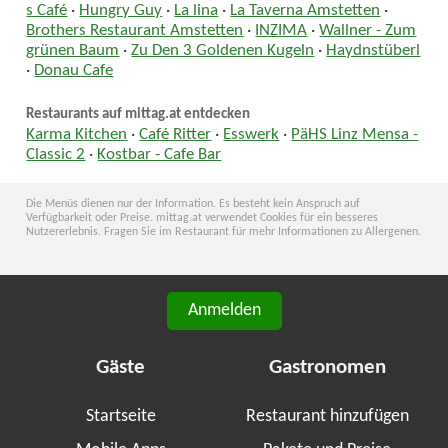
s Café
·
Hungry Guy
·
La lina
·
La Taverna Amstetten
·
Brothers Restaurant Amstetten
·
INZIMA
·
Wallner - Zum
grünen Baum
·
Zu Den 3 Goldenen Kugeln
·
Haydnstüberl
·
Donau Cafe
Restaurants auf mittag.at entdecken
Karma Kitchen
·
Café Ritter
·
Esswerk
·
PäHS Linz Mensa -
Classic 2
·
Kostbar - Cafe Bar
Die Menüs dienen nur der Information. Es besteht kein Anspruch auf
Verfügbarkeit oder Preise. mittag.at verwendet Cookies für ein besseres
Nutzererlebnis. Fragen Sie im Restaurant für mehr Informationen zu Allergenen.
Anmelden
Gäste
Gastronomen
Startseite
Restaurant hinzufügen