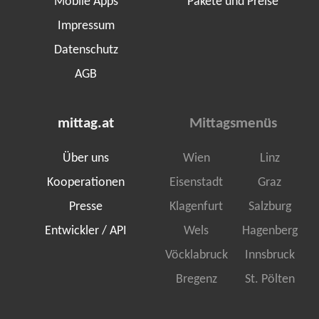
Mobile Apps
Pakete und Preise
Impressum
Datenschutz
AGB
mittag.at
Mittagsmenüs
Über uns
Wien
Linz
Kooperationen
Eisenstadt
Graz
Presse
Klagenfurt
Salzburg
Entwickler / API
Wels
Hagenberg
Vöcklabruck
Innsbruck
Bregenz
St. Pölten